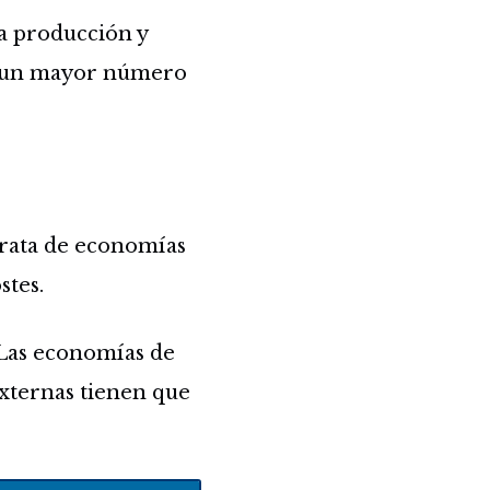
a producción y
re un mayor número
trata de economías
stes.
 Las economías de
externas tienen que