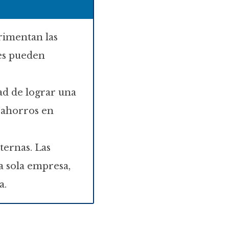
rimentan las
tes pueden
ad de lograr una
 ahorros en
ternas. Las
a sola empresa,
a.