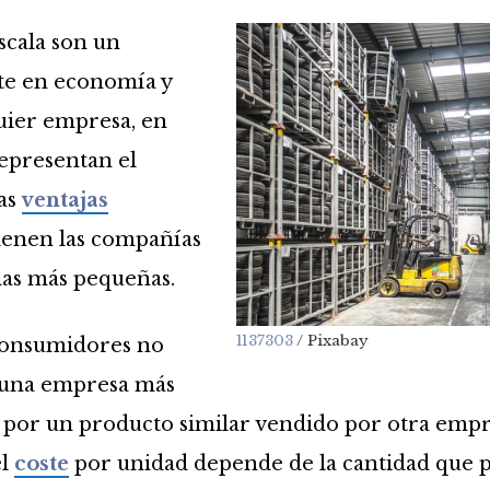
scala son un
te en economía y
uier empresa, en
representan el
las
ventajas
ienen las compañías
las más pequeñas.
1137303
/ Pixabay
consumidores no
 una empresa más
por un producto similar vendido por otra empr
el
coste
por unidad depende de la cantidad que 