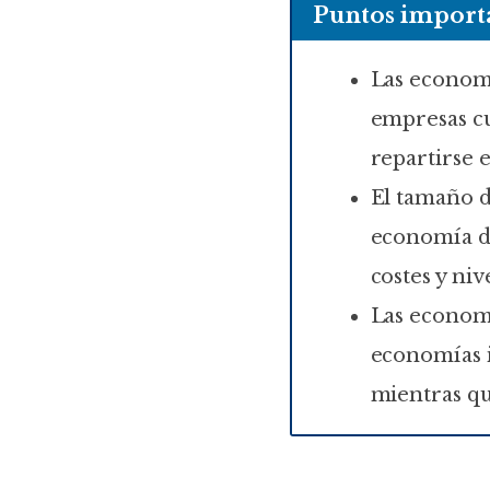
Puntos importa
Las economí
empresas c
repartirse 
El tamaño d
economía de
costes y ni
Las economí
economías i
mientras que