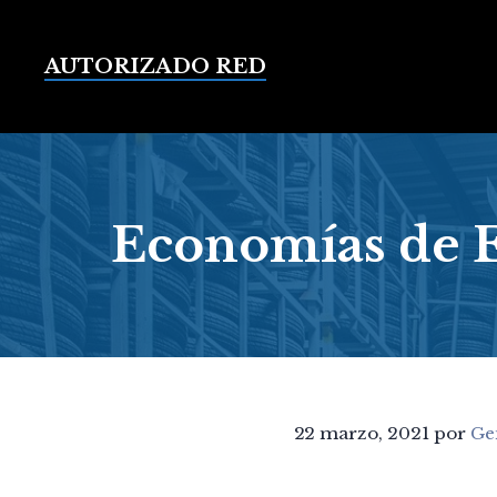
Saltar
al
contenido
AUTORIZADO RED
Economías de E
22 marzo, 2021
por
Ge