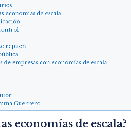
arios
as economías de escala
icación
control
se repiten
pública
s de empresas con economías de escala
autor
mma Guerrero
las economías de escala?