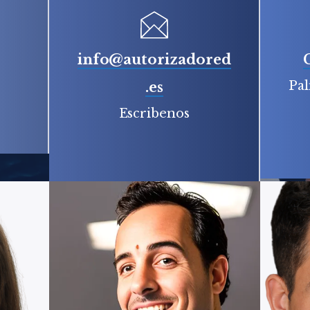
info@autorizadored
Pal
.es
Escribenos