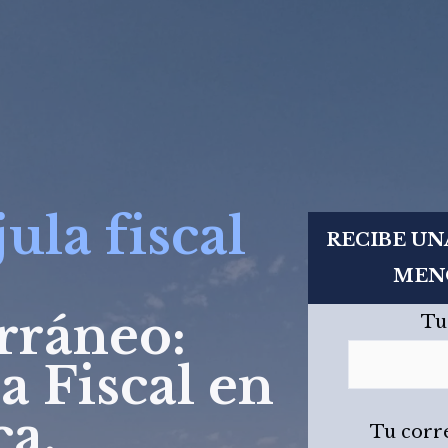
ula fiscal
RECIBE UN
MENO
rráneo:
Tu
a Fiscal en
ca.
Tu corr