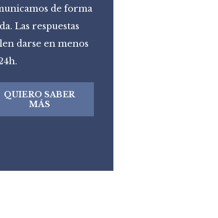
municamos de forma
ida. Las respuestas
len darse en menos
24h.
QUIERO SABER
MÁS