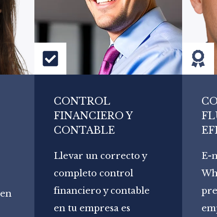
CONTROL
C
FINANCIERO Y
FL
CONTABLE
EF
Llevar un correcto y
E-m
completo control
Wha
financiero y contable
pre
 en
en tu empresa es
emp