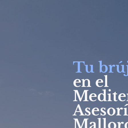
Tu brúj
en el
Medite
Asesorí
Mallor