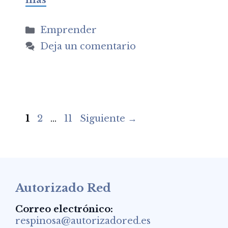
más
Categorías
Emprender
Deja un comentario
Página
Página
Página
1
2
…
11
Siguiente
→
Autorizado Red
Correo electrónico:
respinosa@autorizadored.es