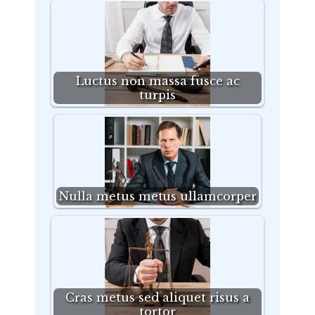
Luctus non massa fusce ac
turpis
Nulla metus metus ullamcorper
Cras metus sed aliquet risus a
tortor