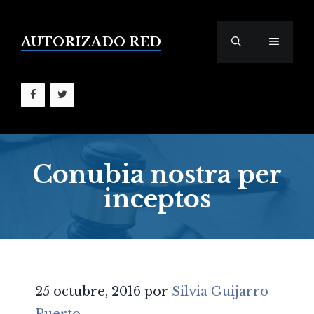
Saltar
al
contenido
AUTORIZADO RED
MENÚ
Conubia nostra per
inceptos
25 octubre, 2016
por
Silvia Guijarro