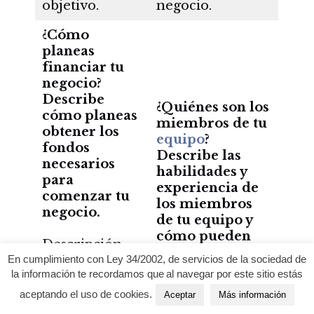
objetivo.
negocio.
¿Cómo
planeas
financiar tu
negocio?
Describe
¿Quiénes son los
cómo planeas
miembros de tu
obtener los
equipo
?
fondos
Describe las
necesarios
habilidades y
para
experiencia de
comenzar tu
los miembros
negocio.
de tu equipo y
cómo pueden
Descripción
contribuir al
detallada de
En cumplimiento con Ley 34/2002, de servicios de la sociedad de
éxito de tu
la información te recordamos que al navegar por este sitio estás
cómo planeas
negocio.
obtener los
aceptando el uso de cookies.
Aceptar
Más información
fondos