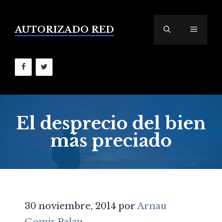
Saltar
al
contenido
AUTORIZADO RED
MENÚ
El desprecio del bien
más preciado
30 noviembre, 2014
por
Arnau