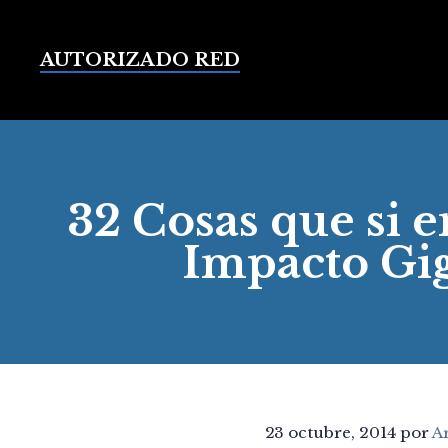
Saltar
al
contenido
AUTORIZADO RED
32 Cosas que si 
Impacto Gig
23 octubre, 2014
por
A