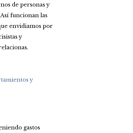
rnos de personas y
Así funcionan las
 que envidiamos por
isistas y
relacionas.
rtamientos y
teniendo gastos