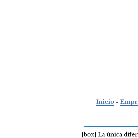
Inicio
»
Empr
[box] La única dife