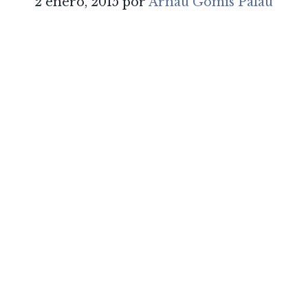
2 enero, 2015
por
Arnau Gomis Palau