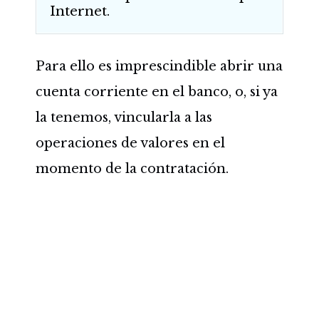
Internet.
Para ello es imprescindible abrir una
cuenta corriente en el banco, o, si ya
la tenemos, vincularla a las
operaciones de valores en el
momento de la contratación.