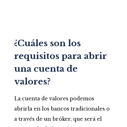
¿Cuáles son los
requisitos para abrir
una cuenta de
valores?
La cuenta de valores podemos
abrirla en los bancos tradicionales o
a través de un bróker, que será el