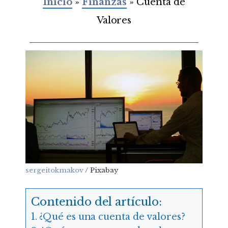
Inicio
»
Finanzas
»
Cuenta de
Valores
sergeitokmakov
/ Pixabay
Contenido del artículo:
¿Qué es una cuenta de valores?