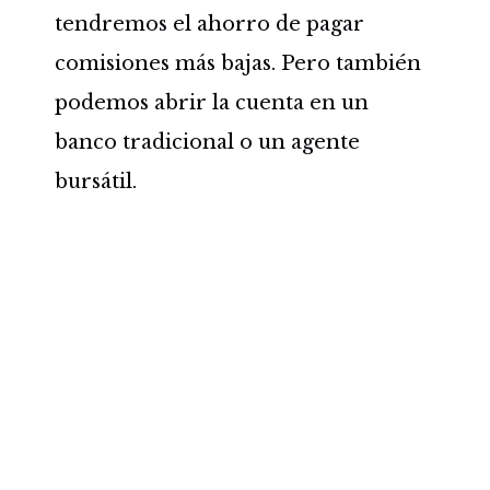
tendremos el ahorro de pagar
comisiones más bajas. Pero también
podemos abrir la cuenta en un
banco tradicional o un agente
bursátil.