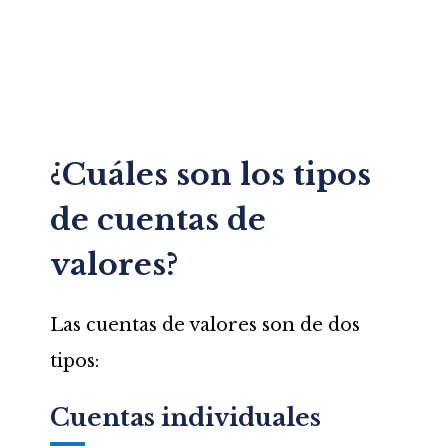
¿Cuáles son los tipos
de cuentas de
valores?
Las cuentas de valores son de dos
tipos:
Cuentas individuales