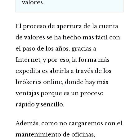
valores.
El proceso de apertura de la cuenta
de valores se ha hecho más fácil con
el paso de los años, gracias a
Internet, y por eso, la forma más
expedita es abrirla a través de los
brókeres online, donde hay más
ventajas porque es un proceso
rápido y sencillo.
Además, como no cargaremos con el
mantenimiento de oficinas,