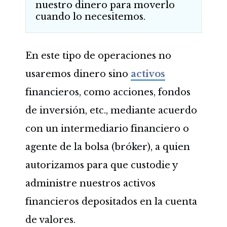
nuestro dinero para moverlo
cuando lo necesitemos.
En este tipo de operaciones no
usaremos dinero sino
activos
financieros, como acciones, fondos
de inversión, etc., mediante acuerdo
con un intermediario financiero o
agente de la bolsa (bróker), a quien
autorizamos para que custodie y
administre nuestros activos
financieros depositados en la cuenta
de valores.