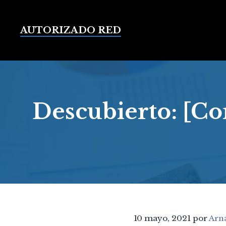
Saltar
al
contenido
AUTORIZADO RED
Descubierto: [Co
10 mayo, 2021
por
Arn