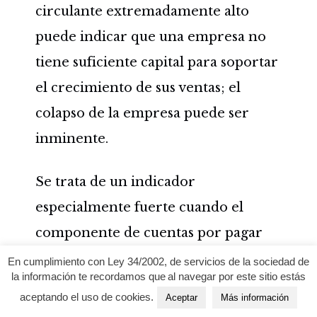
circulante extremadamente alto
puede indicar que una empresa no
tiene suficiente capital para soportar
el crecimiento de sus ventas; el
colapso de la empresa puede ser
inminente.
Se trata de un indicador
especialmente fuerte cuando el
componente de cuentas por pagar
del fondo de maniobra es muy
En cumplimiento con Ley 34/2002, de servicios de la sociedad de
la información te recordamos que al navegar por este sitio estás
elevado, ya que indica que la
aceptando el uso de cookies.
Aceptar
Más información
dirección
no puede pagar sus