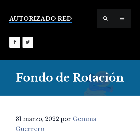
Saltar
al
contenido
AUTORIZADO RED
MENÚ
Fondo de Rotación
31 marzo, 2022
por
Gemma
Guerrero