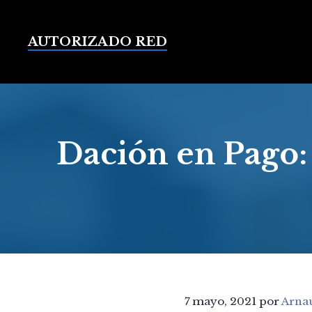
Saltar
al
contenido
AUTORIZADO RED
Dación en Pago:
7 mayo, 2021
por
Arna