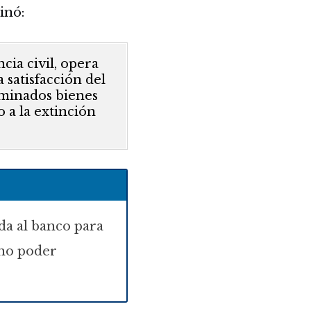
inó:
cia civil, opera
 satisfacción del
rminados bienes
 a la extinción
nda al banco para
 no poder