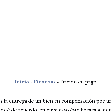
Inicio
»
Finanzas
»
Dación en pago
es la entrega de un bien en compensación por u
esté de acuerdo, en cuyo caso éste librará al de