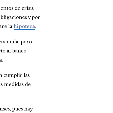
ntos de crisis
bligaciones y por
are la
hipoteca
.
vivienda, pero
to al banco,
a.
n cumplir las
as medidas de
íses, pues hay