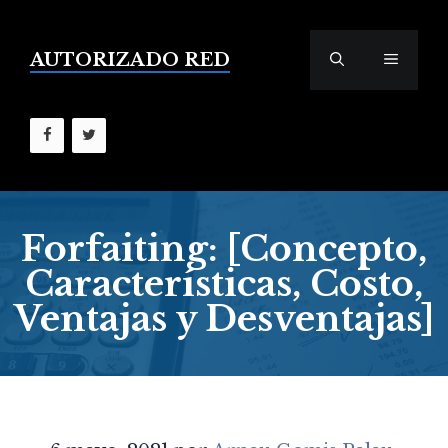
Saltar
al
contenido
AUTORIZADO RED
MENÚ
Forfaiting: [Concepto,
Características, Costo,
Ventajas y Desventajas]