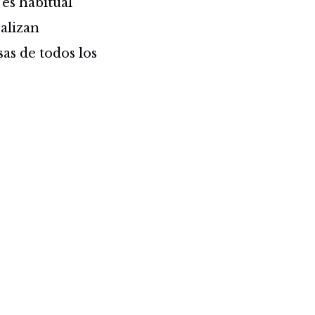
es habitual
alizan
as de todos los