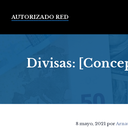
Saltar
al
contenido
AUTORIZADO RED
Divisas: [Conce
8 mayo, 2021
por
Arna