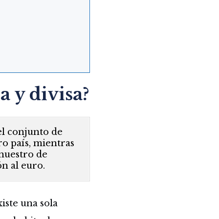
a y divisa?
el conjunto de
ro país, mientras
 nuestro de
ón al euro.
iste una sola