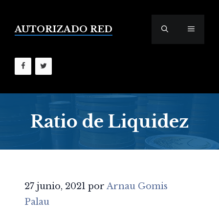
Saltar
al
contenido
AUTORIZADO RED
MENÚ
Ratio de Liquidez
27 junio, 2021
por
Arnau Gomis
Palau