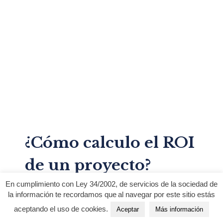
¿Cómo calculo el ROI
de un proyecto?
En cumplimiento con Ley 34/2002, de servicios de la sociedad de
Fórmula de ROI del proyecto Para
la información te recordamos que al navegar por este sitio estás
aceptando el uso de cookies.
Aceptar
Más información
determinar el retorno como un